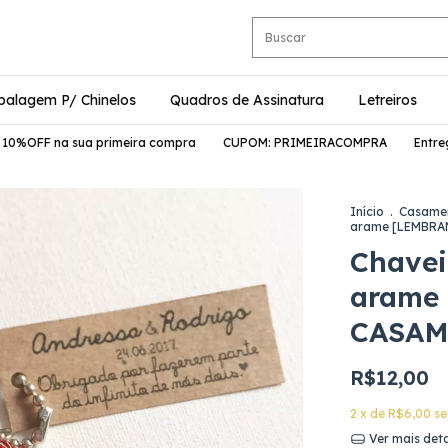
alagem P/ Chinelos
Quadros de Assinatura
Letreiros
sua primeira compra
CUPOM: PRIMEIRACOMPRA
Entregamos para 
Início
.
Casame
arame [LEMBRA
Chavei
arame
CASAM
R$12,00
2
x de
R$6,00
se
Ver mais det