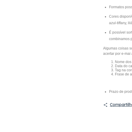
Formatos possí
Cores disponív
azul-tiffany, li
É possível sor
combinamos po
Algumas coisas s
acertar por e-mai
Nome dos 
Data do c
Tag na cor
Frase de a
Prazo de prod
Compartilh