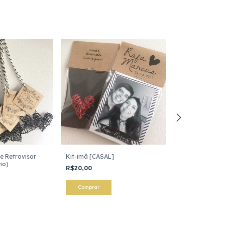
e Retrovisor
Kit-imã [CASAL]
Kit-imã "RESER
ho)
R$20,00
R$20,00