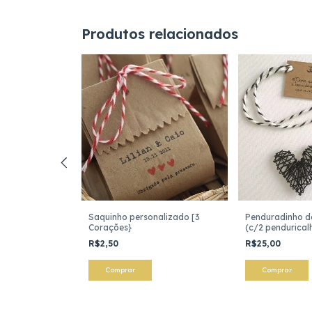
Produtos relacionados
E A DATA"
Saquinho personalizado [3
Penduradinho de
Corações}
(c/2 pendurical
R$2,50
R$25,00