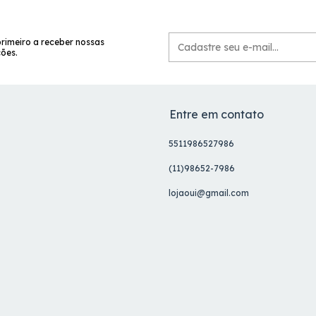
primeiro a receber nossas
ões.
Entre em contato
5511986527986
(11)98652-7986
lojaoui@gmail.com