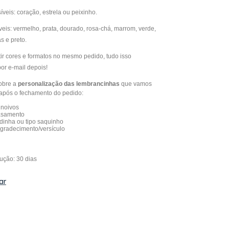
veis: coração, estrela ou peixinho.
eis: vermelho, prata, dourado, rosa-chá, marrom, verde,
lás e preto.
tir cores e formatos no mesmo pedido, tudo isso
r e-mail depois!
obre a
personalização das lembrancinhas
que vamos
 após o fechamento do pedido:
noivos
asamento
dinha ou tipo saquinho
gradecimento/versículo
ução: 30 dias
ar